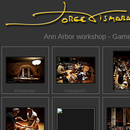
Ann Arbor workshop - Game
07Oct19-009
07Oct19-070
07Oct19