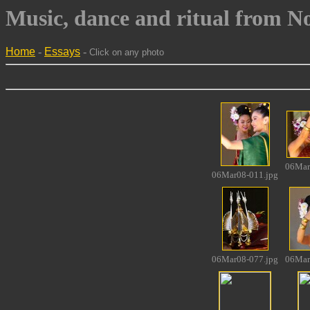
Music, dance and ritual from No
Home
-
Essays
-
Click on any photo
06Mar
06Mar08-011.jpg
06Mar08-077.jpg
06Mar