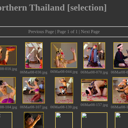
rthern Thailand [selection]
Previous Page | Page 1 of 1 | Next Page
08-016.jpg
06Mar08-044.jpg
06Mar08-036.jpg
06Mar08-070.jpg
06Mar08-0
06Mar08-157.jpg
08-104.jpg
06Mar08-107.jpg
06Mar08-139.jpg
06Mar08-1