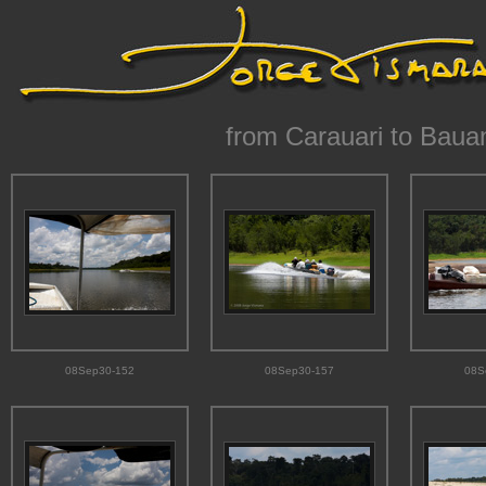
from Carauari to Baua
08Sep30-152
08Sep30-157
08S