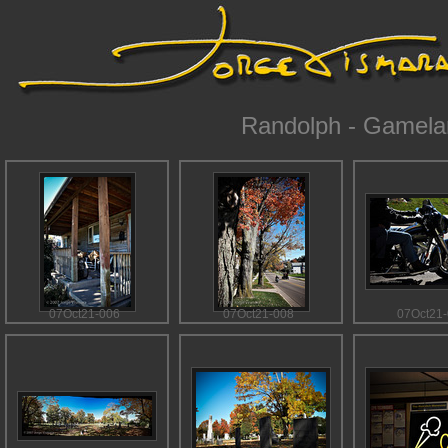
Randolph - Gamela
07Oct21-006
07Oct21-008
07Oct21