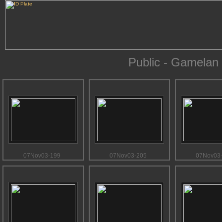
Public - Gamelan
07Nov03-199
07Nov03-205
07Nov03