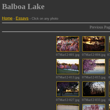
Balboa Lake
Home
-
Essays
-
Click on any photo
Previous Pag
07Mar12-001.jpg
07Mar12-004.jpg
0
07Mar12-013.jpg
07Mar12-015.jpg
07Mar12-027.jpg
07Mar12-033.jpg