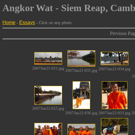
Angkor Wat - Siem Reap, Camb
Home
-
Essays
-
Click on any photo
Previous Page
2007Jan21-021.jpg
2007Jan21-034.jpg
2007Jan21-031.jpg
2
2007Jan22-025.jpg
2007Jan22-030.jpg
2007Jan22-033.jpg
2