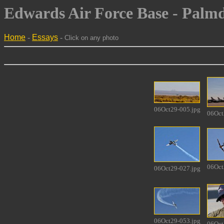
Edwards Air Force Base - Palmd
Home
-
Essays
-
Click on any photo
06Oct29-005.jpg
06Oct
06Oct
06Oct29-027.jpg
06Oct29-053.jpg
06Oct