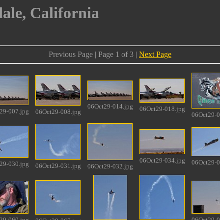
ale, California
Previous Page | Page 1 of 3 |
Next Page
06Oct29-014.jpg
06Oct29-018.jpg
29-007.jpg
06Oct29-008.jpg
06Oct29-0
06Oct29-034.jpg
06Oct29-0
29-030.jpg
06Oct29-031.jpg
06Oct29-032.jpg
29-060.jpg
06Oct29-0