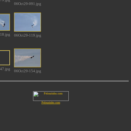
06Oct29-091.jpg
18.jpg
06Oct29-119.jpg
47.jpg
06Oct29-154.jpg
Pelourinho.com