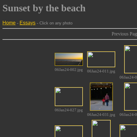
Sunset by the beach
Home
-
Essays
-
Click on any photo
Previous Page
06Jan24-002.jpg
06Jan24-011.jpg
06Jan24-0
06Jan24-027.jpg
06Jan24-031.jpg
06Jan24-0