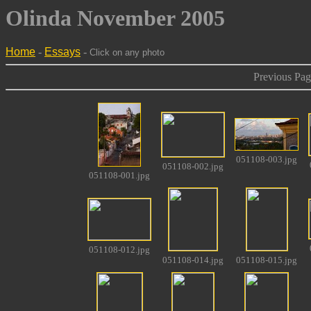
Olinda November 2005
Home
-
Essays
-
Click on any photo
Previous Page
051108-003.jpg
051108-002.jpg
051108-001.jpg
051108-012.jpg
051108-014.jpg
051108-015.jpg