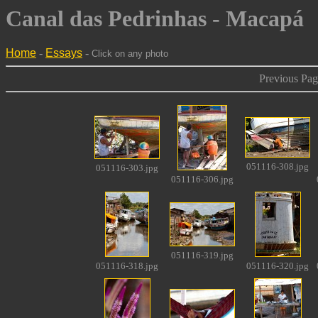
Canal das Pedrinhas - Macapá
Home
-
Essays
-
Click on any photo
Previous Pag
051116-308.jpg
051116-303.jpg
051116-306.jpg
051116-319.jpg
051116-318.jpg
051116-320.jpg