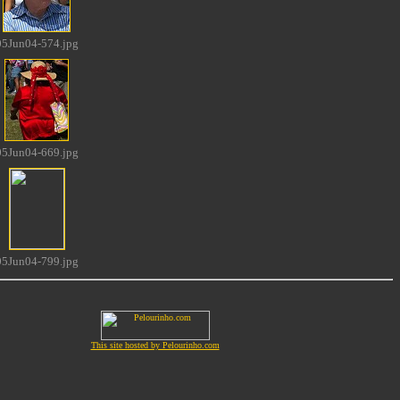
05Jun04-574.jpg
05Jun04-669.jpg
05Jun04-799.jpg
This site hosted by Pelourinho.com