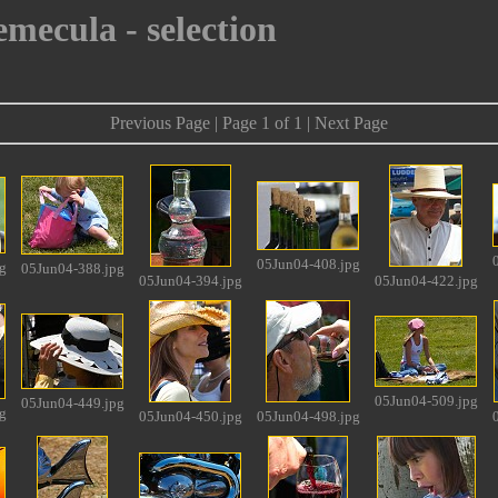
emecula - selection
Previous Page | Page 1 of 1 | Next Page
05Jun04-408.jpg
g
05Jun04-388.jpg
05Jun04-394.jpg
05Jun04-422.jpg
05Jun04-509.jpg
05Jun04-449.jpg
g
05Jun04-450.jpg
05Jun04-498.jpg