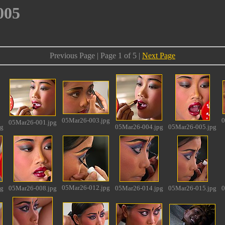
005
Previous Page | Page 1 of 5 |
Next Page
05Mar26-003.jpg
0
05Mar26-001.jpg
pg
05Mar26-004.jpg
05Mar26-005.jpg
05Mar26-012.jpg
pg
05Mar26-008.jpg
05Mar26-014.jpg
05Mar26-015.jpg
0