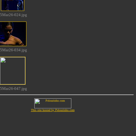
5Mar26-024.jpg
5Mar26-034.jpg
5Mar26-047.jpg
This site hosted by Pelourinho.com