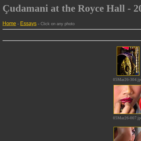
Çudamani at the Royce Hall - 2
Home
-
Essays
-
Click on any photo
05Mar26-304.j
05Mar26-007.j