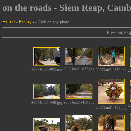
on the roads - Siem Reap, Cam
Home
-
Essays
-
Click on any photo
Previous Page
2007Jan21-032.jpg
2007Jan21-002.jpg
2007Jan21-350.jpg
2
2007Jan21-450.jpg
2007Jan21-449.jpg
2
2007Jan21-462.jpg