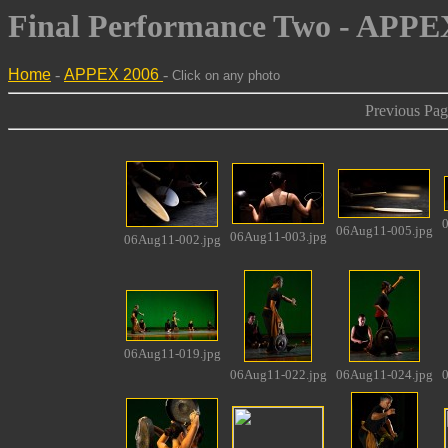
Final Performance Two - APPE
Home
-
APPEX 2006
-
Click on any photo
Previous Page
0
06Aug11-005.jpg
06Aug11-003.jpg
06Aug11-002.jpg
06Aug11-019.jpg
06Aug11-022.jpg
06Aug11-024.jpg
0